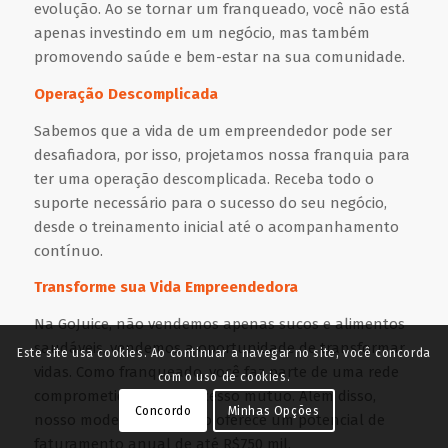
evolução. Ao se tornar um franqueado, você não está
apenas investindo em um negócio, mas também
promovendo saúde e bem-estar na sua comunidade.
Operação Descomplicada
Sabemos que a vida de um empreendedor pode ser
desafiadora, por isso, projetamos nossa franquia para
ter uma operação descomplicada. Receba todo o
suporte necessário para o sucesso do seu negócio,
desde o treinamento inicial até o acompanhamento
contínuo.
Transforme sua Vida Empreendedora
Na GoJuice, não vendemos apenas sucos e alimentos
saudáveis, vendemos a oportunidade de transformar
Este site usa cookies. Ao continuar a navegar no site, você concorda
vidas. Como franqueado, você faz parte de uma rede
com o uso de cookies.
comprometida com o sucesso mútuo. Além disso,
Concordo
Minhas Opções
nosso modelo de negócio oferece um potencial de
faturamento anual de até R$750 mil.