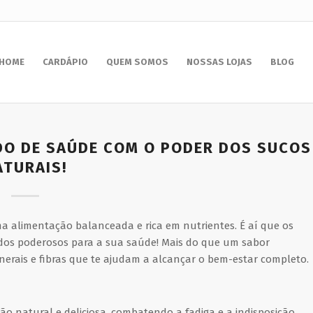
HOME
CARDÁPIO
QUEM SOMOS
NOSSAS LOJAS
BLOG
DO DE SAÚDE COM O PODER DOS SUCOS
ATURAIS!
ma alimentação balanceada e rica em nutrientes. É aí que os
os poderosos para a sua saúde! Mais do que um sabor
nerais e fibras que te ajudam a alcançar o bem-estar completo.
o natural e deliciosa, combatendo a fadiga e a indisposição.