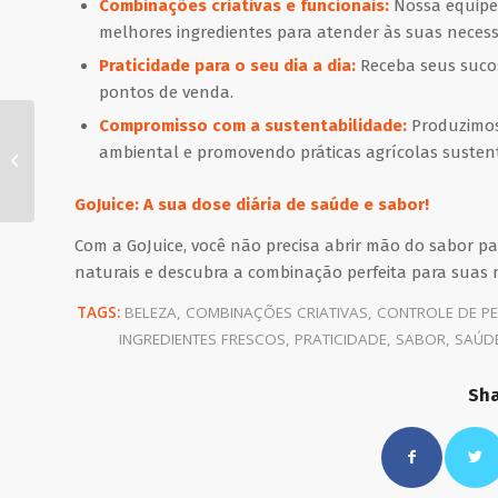
Combinações criativas e funcionais:
Nossa equipe 
melhores ingredientes para atender às suas necessi
Praticidade para o seu dia a dia:
Receba seus sucos
pontos de venda.
Compromisso com a sustentabilidade:
Produzimos
Como lidar com clientes
ambiental e promovendo práticas agrícolas sustent
indecisos e ajudá-los a
fazer escolhas
GoJuice: A sua dose diária de saúde e sabor!
Com a GoJuice, você não precisa abrir mão do sabor pa
naturais e descubra a combinação perfeita para suas 
TAGS:
BELEZA
,
COMBINAÇÕES CRIATIVAS
,
CONTROLE DE P
INGREDIENTES FRESCOS
,
PRATICIDADE
,
SABOR
,
SAÚD
Sha