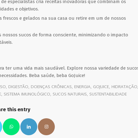
de especialistas cria receitas inovadoras que combinam os
dades e objetivos.
 frescos e gelados na sua casa ou retire em um de nossos
 nossos sucos de forma consciente, minimizando o impacto
áveis.
ra ter uma vida mais saudável. Explore nossa variedade de suco
necessidades. Beba saúde, beba GoJuice!
ESO
,
DIGESTÃO
,
DOENÇAS CRÔNICAS
,
ENERGIA
,
GOJUICE
,
HIDRATAÇÃO
E
,
SISTEMA IMUNOLÓGICO
,
SUCOS NATURAIS
,
SUSTENTABILIDADE
re this entry