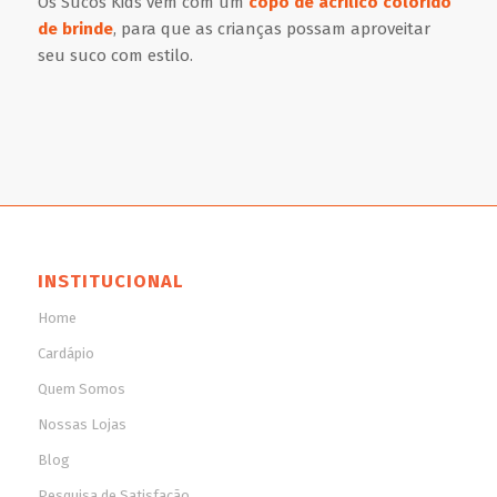
Os Sucos Kids vêm com um
copo de acrílico colorido
de brinde
, para que as crianças possam aproveitar
seu suco com estilo.
INSTITUCIONAL
Home
Cardápio
Quem Somos
Nossas Lojas
Blog
Pesquisa de Satisfação