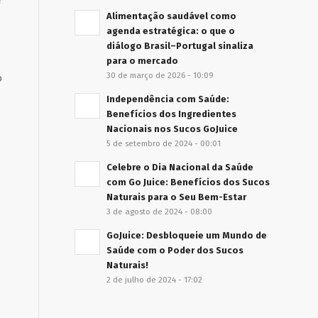
r
Alimentação saudável como
agenda estratégica: o que o
diálogo Brasil–Portugal sinaliza
para o mercado
30 de março de 2026 - 10:09
o
Independência com Saúde:
Benefícios dos Ingredientes
Nacionais nos Sucos GoJuice
5 de setembro de 2024 - 00:01
Celebre o Dia Nacional da Saúde
com Go Juice: Benefícios dos Sucos
Naturais para o Seu Bem-Estar
3 de agosto de 2024 - 08:00
GoJuice: Desbloqueie um Mundo de
Saúde com o Poder dos Sucos
Naturais!
2 de julho de 2024 - 17:02