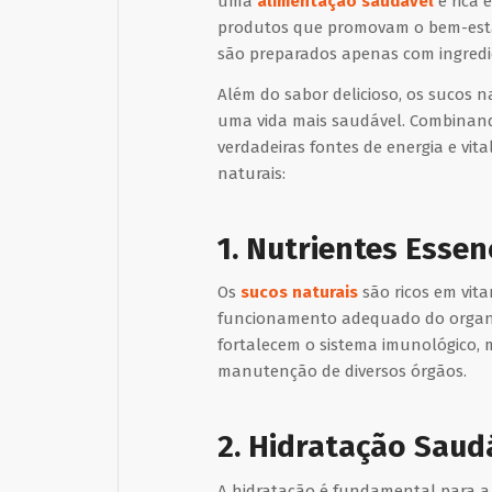
uma
alimentação saudável
e rica 
produtos que promovam o bem-estar 
são preparados apenas com ingredie
Além do sabor delicioso, os sucos 
uma vida mais saudável. Combinando
verdadeiras fontes de energia e vi
naturais:
1. Nutrientes Essen
Os
sucos naturais
são ricos em vita
funcionamento adequado do organi
fortalecem o sistema imunológico, 
manutenção de diversos órgãos.
2. Hidratação Saud
A hidratação é fundamental para a