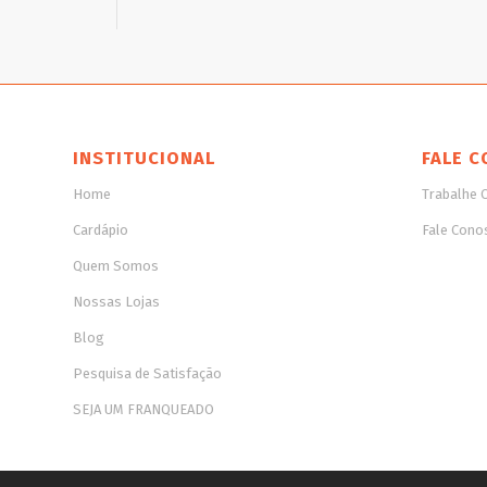
INSTITUCIONAL
FALE C
Home
Trabalhe 
Cardápio
Fale Cono
Quem Somos
Nossas Lojas
Blog
Pesquisa de Satisfação
SEJA UM FRANQUEADO