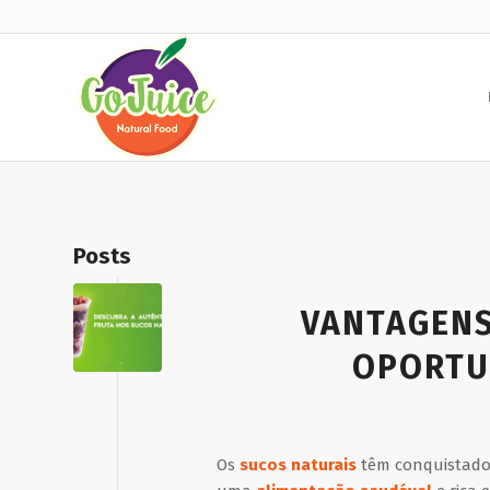
Posts
VANTAGENS
OPORTU
Os
sucos naturais
têm conquistado 