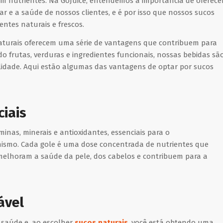
em nutrientes. Na GoJuice, entendemos a importância de oferece
e a saúde de nossos clientes, e é por isso que nossos sucos
ntes naturais e frescos.
naturais oferecem uma série de vantagens que contribuem para
 frutas, verduras e ingredientes funcionais, nossas bebidas sã
talidade. Aqui estão algumas das vantagens de optar por sucos
ciais
minas, minerais e antioxidantes, essenciais para o
smo. Cada gole é uma dose concentrada de nutrientes que
melhoram a saúde da pele, dos cabelos e contribuem para a
ável
 saúde e, ao escolher
sucos naturais
, você está obtendo uma