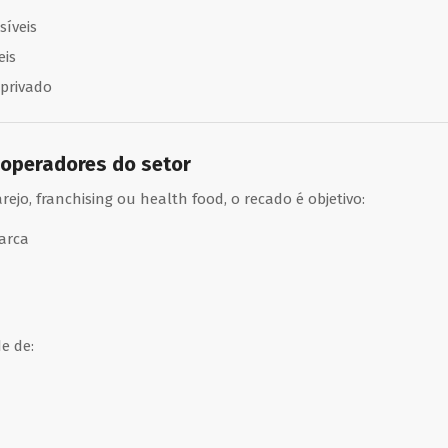
síveis
eis
 privado
 operadores do setor
jo, franchising ou health food, o recado é objetivo:
arca
e de: