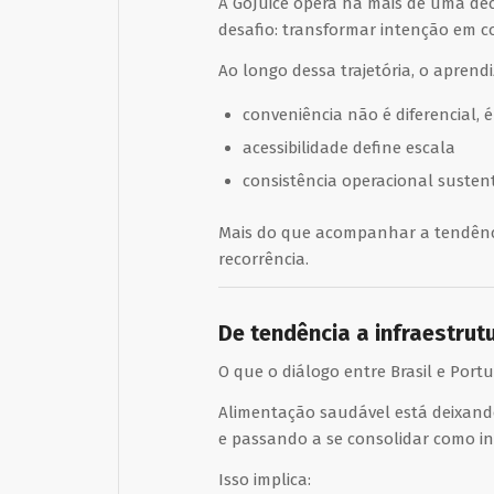
A
GoJuice
opera há mais de uma déc
desafio: transformar intenção em 
Ao longo dessa trajetória, o aprendi
conveniência não é diferencial, é
acessibilidade define escala
consistência operacional susten
Mais do que acompanhar a tendênci
recorrência.
De tendência a infraestru
O que o diálogo entre Brasil e Port
Alimentação saudável está deixando
e passando a se consolidar como in
Isso implica: