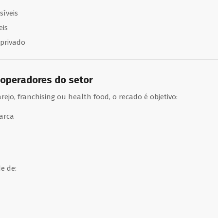
síveis
eis
 privado
 operadores do setor
jo, franchising ou health food, o recado é objetivo:
arca
e de: