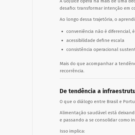
A
GoJuice
opera há mais de uma déc
desafio: transformar intenção em 
Ao longo dessa trajetória, o aprendi
conveniência não é diferencial, é
acessibilidade define escala
consistência operacional susten
Mais do que acompanhar a tendênci
recorrência.
De tendência a infraestru
O que o diálogo entre Brasil e Port
Alimentação saudável está deixando
e passando a se consolidar como in
Isso implica: