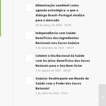
Alimentação saudável como
agenda estratégica: o que o
diálogo Brasil–Portugal sinaliza
para o mercado
30 de março de 2026 - 10:09
Independência com Saúde:
Benefícios dos Ingredientes
Nacionais nos Sucos GoJuice
5 de setembro de 2024 - 00:01
Celebre o Dia Nacional da Saúde
com Go Juice: Benefícios dos Sucos
Naturais para o Seu Bem-Estar
3 de agosto de 2024 - 08:00
GoJuice: Desbloqueie um Mundo de
Saúde com o Poder dos Sucos
Naturais!
2 de julho de 2024 - 17:02
Ap
Pr
m